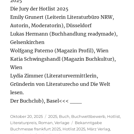
2025
Die Jury der Hotlist 2025
Emily Grunert (Leiterin Literaturbüro NRW,
Autorin, Moderatorin), Düsseldorf
Lukas Hermann (Buchhandlung readymade),
Gelsenkirchen
Wolfgang Paterno (Magazin Profil), Wien
Katia Schwingshandl (Magazin Buchkultur),
Wien
Lydia Zimmer (Literaturvermittlerin,
Gründerin von Literaturecho und Die Welt
lesen.
Der Buchclub), Basel<<< ___
Veröffentlicht
Kategorien
Oktober 20, 2025
2025
,
Buch
,
Buchwettbewerb
,
Hotlist
,
am
Schlagwörter
Literaturpreis
,
Roman
,
Verlage
Bekanntgabe
Buchmesse frankfurt 2025
,
Hotlist 2025
,
März Verlag
,