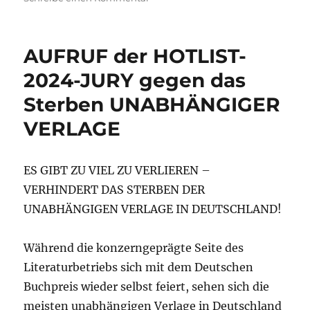
HOTLIST
–
die
AUFRUF der HOTLIST-
Einreichungen
2025
2024-JURY gegen das
sind
Sterben UNABHÄNGIGER
online
VERLAGE
ES GIBT ZU VIEL ZU VERLIEREN –
VERHINDERT DAS STERBEN DER
UNABHÄNGIGEN VERLAGE IN DEUTSCHLAND!
Während die konzerngeprägte Seite des
Literaturbetriebs sich mit dem Deutschen
Buchpreis wieder selbst feiert, sehen sich die
meisten unabhängigen Verlage in Deutschland