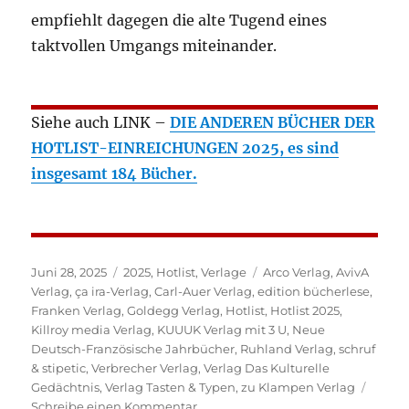
empfiehlt dagegen die alte Tugend eines
taktvollen Umgangs miteinander.
Siehe auch LINK –
DIE ANDEREN BÜCHER DER
HOTLIST-EINREICHUNGEN 2025, es sind
insgesamt 184 Bücher.
Veröffentlicht
Kategorien
Schlagwörter
Juni 28, 2025
2025
,
Hotlist
,
Verlage
Arco Verlag
,
AvivA
am
Verlag
,
ça ira-Verlag
,
Carl-Auer Verlag
,
edition bücherlese
,
Franken Verlag
,
Goldegg Verlag
,
Hotlist
,
Hotlist 2025
,
Killroy media Verlag
,
KUUUK Verlag mit 3 U
,
Neue
Deutsch-Französische Jahrbücher
,
Ruhland Verlag
,
schruf
& stipetic
,
Verbrecher Verlag
,
Verlag Das Kulturelle
Gedächtnis
,
Verlag Tasten & Typen
,
zu Klampen Verlag
zu
Schreibe einen Kommentar