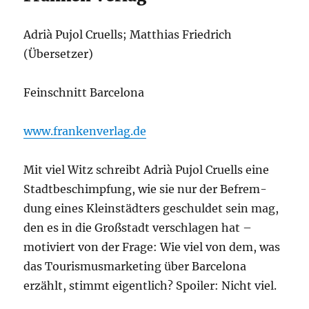
Adrià Pujol Cruells; Matthias Friedrich
(Übersetzer)
Feinschnitt Barcelona
www.frankenverlag.de
Mit viel Witz schreibt Adrià Pujol Cruells eine
Stadt­be­schimp­fung, wie sie nur der Befrem­
dung eines Klein­städ­ters geschul­det sein mag,
den es in die Groß­stadt ver­schla­gen hat –
moti­viert von der Fra­ge: Wie viel von dem, was
das Tou­ris­mus­mar­ke­ting über Bar­ce­lo­na
erzählt, stimmt eigent­lich? Spoi­ler: Nicht viel.