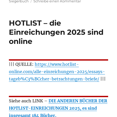
zu
Siegerbuch
Schreibe einen Kommentar
Der
MÄRZ
Verlag
HOTLIST – die
ist
der
Einreichungen 2025 sind
Gewinner
online
des
Hotlist-
Buch-
Wettbewerbes
2025
||| QUELLE:
https://www.hotlist-
online.com/alle-einreichungen-2025/essays-
tageb%C3%BCcher-betrachtungen-briefe/
|||
Siehe auch LINK –
DIE ANDEREN BÜCHER DER
HOTLIST-EINREICHUNGEN 2025, es sind
insgesamt 184 Bücher.