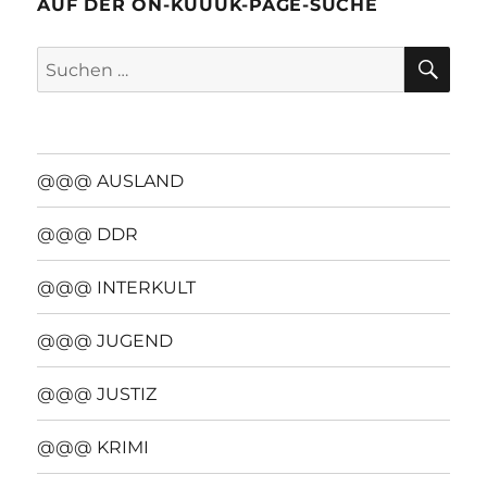
AUF DER ON-KUUUK-PAGE-SUCHE
SU
Suchen
nach:
@@@ AUSLAND
@@@ DDR
@@@ INTERKULT
@@@ JUGEND
@@@ JUSTIZ
@@@ KRIMI