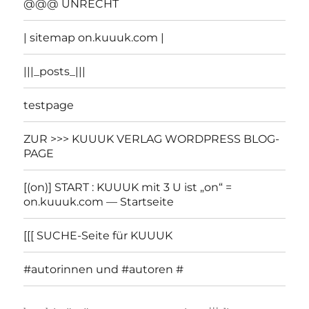
@@@ UNRECHT
| sitemap on.kuuuk.com |
|||_posts_|||
testpage
ZUR >>> KUUUK VERLAG WORDPRESS BLOG-
PAGE
[(on)] START : KUUUK mit 3 U ist „on“ =
on.kuuuk.com — Startseite
[[[ SUCHE-Seite für KUUUK
#autorinnen und #autoren #