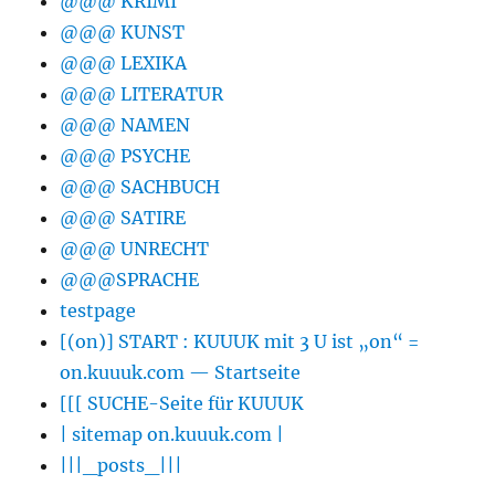
@@@ KRIMI
@@@ KUNST
@@@ LEXIKA
@@@ LITERATUR
@@@ NAMEN
@@@ PSYCHE
@@@ SACHBUCH
@@@ SATIRE
@@@ UNRECHT
@@@SPRACHE
testpage
[(on)] START : KUUUK mit 3 U ist „on“ =
on.kuuuk.com — Startseite
[[[ SUCHE-Seite für KUUUK
| sitemap on.kuuuk.com |
|||_posts_|||