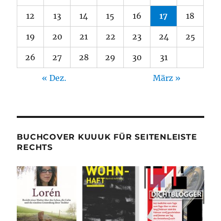
12
13
14
15
16
17
18
19
20
21
22
23
24
25
26
27
28
29
30
31
« Dez.
März »
BUCHCOVER KUUUK FÜR SEITENLEISTE
RECHTS