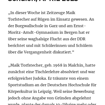
von
Gehr
„In dieser Woche ist Zeitzeuge Maik
liest
im
Torfstecher auf Rügen im Einsatz gewesen. An
Frühjahr
der Burgwallschule in Garz und am Ernst-
2024
Moritz-Arndt-Gymnasium in Bergen hat er
an
Schulen
über seine waghalsige Flucht aus der DDR
in
berichtet und mit Schülerinnen und Schülern
Bergen,
über die Vergangenheit diskutiert.“
Garz,
Neubrandenburg
„Maik Torfstecher, geb. 1968 in Malchin, hatte
zunächst eine Tischlerlehre absolviert und war
erfolgreicher Judoka. Er träumte von einem
Sportstudium an der Deutschen Hochschule für
Körperkultur in Leipzig. Weil seine Bewerbung
jedoch ohne Angabe von Gründen abgelehnt
wurde, plante der damals 19-Jährige mehr oder