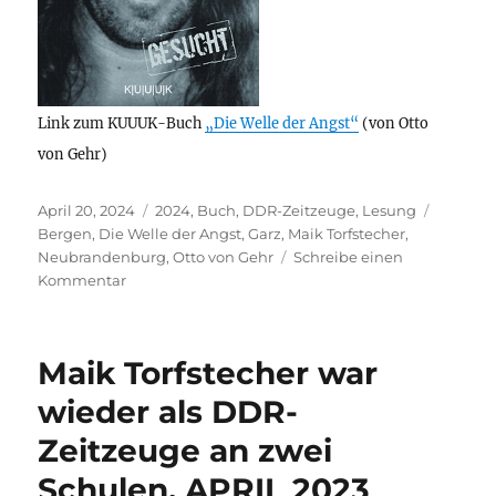
Link zum KUUUK-Buch
„Die Welle der Angst“
(von Otto
von Gehr)
Veröffentlicht
Kategorien
Schlagw
April 20, 2024
2024
,
Buch
,
DDR-Zeitzeuge
,
Lesung
am
Bergen
,
Die Welle der Angst
,
Garz
,
Maik Torfstecher
,
Neubrandenburg
,
Otto von Gehr
Schreibe einen
zu
Kommentar
DDR-
Zeitzeuge
und
Maik Torfstecher war
KUUUK-
Autor
wieder als DDR-
Maik
Zeitzeuge an zwei
Torfstecher
alias
Schulen, APRIL 2023
Otto