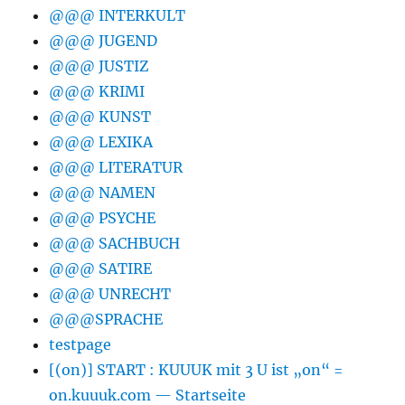
@@@ INTERKULT
@@@ JUGEND
@@@ JUSTIZ
@@@ KRIMI
@@@ KUNST
@@@ LEXIKA
@@@ LITERATUR
@@@ NAMEN
@@@ PSYCHE
@@@ SACHBUCH
@@@ SATIRE
@@@ UNRECHT
@@@SPRACHE
testpage
[(on)] START : KUUUK mit 3 U ist „on“ =
on.kuuuk.com — Startseite