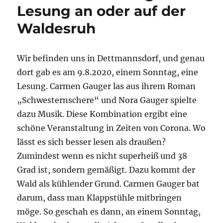
liest
Lesung an oder auf der
am
Waldesruh
27.
August 2021
Schriftstellerin
Carmen
Wir befinden uns in Dettmannsdorf, und genau
Gauger
dort gab es am 9.8.2020, einem Sonntag, eine
Lesung. Carmen Gauger las aus ihrem Roman
„Schwesternschere“ und Nora Gauger spielte
dazu Musik. Diese Kombination ergibt eine
schöne Veranstaltung in Zeiten von Corona. Wo
lässt es sich besser lesen als draußen?
Zumindest wenn es nicht superheiß und 38
Grad ist, sondern gemäßigt. Dazu kommt der
Wald als kühlender Grund. Carmen Gauger bat
darum, dass man Klappstühle mitbringen
möge. So geschah es dann, an einem Sonntag,