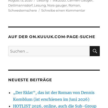
August 13, 2020
Lesung
9.8.2020
,
Carmen Gauger
,
am
Dettmannsdorf
,
Lesung
,
Nora gauger
,
Roman
,
zu
Schwesternschere
Schreibe einen Kommentar
Eine
Carmen-
Gauger-
Lesung
an
AUF DER ON.KUUUK.COM-PAGE-SUCHE
oder
auf
SU
Suchen
der
nach:
Waldesruh
NEUESTE BEITRÄGE
„Der Eklat“, das ist der Roman von Dennis
Kornblum (ist erschienen im Juni 2026)
HOTLIST 2026, online, auch die Sub-Group