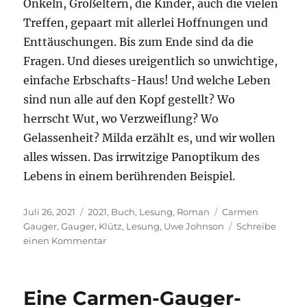
Onkeln, Großeltern, die Kinder, auch die vielen
Treffen, gepaart mit allerlei Hoffnungen und
Enttäuschungen. Bis zum Ende sind da die
Fragen. Und dieses ureigentlich so unwichtige,
einfache Erbschafts-Haus! Und welche Leben
sind nun alle auf den Kopf gestellt? Wo
herrscht Wut, wo Verzweiflung? Wo
Gelassenheit? Milda erzählt es, und wir wollen
alles wissen. Das irrwitzige Panoptikum des
Lebens in einem berührenden Beispiel.
Veröffentlicht
Kategorien
Schlagwörter
Juli 26, 2021
2021
,
Buch
,
Lesung
,
Roman
Carmen
am
Gauger
,
Gauger
,
Klütz
,
Lesung
,
Uwe Johnson
Schreibe
zu
einen Kommentar
Im
Literaturhaus
Uwe
Eine Carmen-Gauger-
Johnson