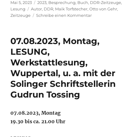
Veröffentlicht
Kategorien
Mai 5, 2023
2023
,
Besprechung
,
Buch
,
DDR-Zeitzeuge
,
am
Schlagwörter
Lesung
Autor
,
DDR
,
Maik Torfstecher
,
Otto von Gehr
,
zu
Zeitzeuge
Schreibe einen Kommentar
Maik
Torfstecher
war
07.08.2023, Montag,
wieder
als
LESUNG,
DDR-
Werkstattlesung,
Zeitzeuge
an
Wuppertal, u. a. mit der
zwei
Schulen,
Solinger Schriftstellerin
APRIL
Gudrun Tossing
2023
07.08.2023, Montag
19.30 bis ca. 21.00 Uhr