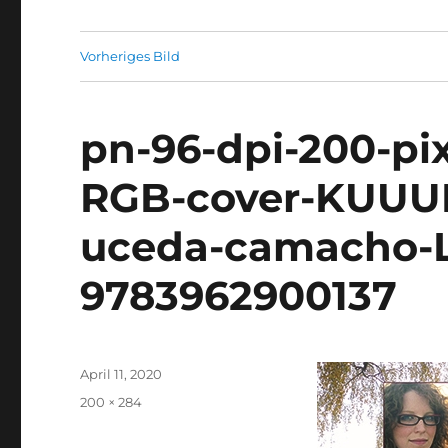
Vorheriges Bild
pn-96-dpi-200-pix
RGB-cover-KUUUK-
uceda-camacho-
9783962900137
Veröffentlicht
April 11, 2020
am
Originalgröße
200 × 284