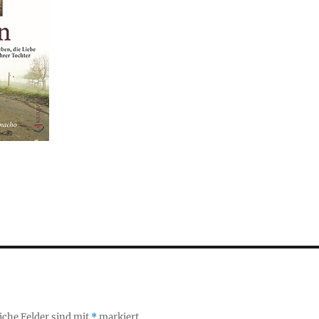
iche Felder sind mit
*
markiert