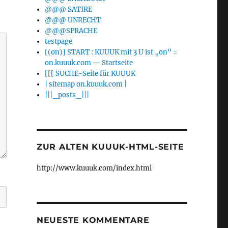
@@@ SATIRE
@@@ UNRECHT
@@@SPRACHE
testpage
[(on)] START : KUUUK mit 3 U ist „on“ =
on.kuuuk.com — Startseite
[[[ SUCHE-Seite für KUUUK
| sitemap on.kuuuk.com |
|||_posts_|||
ZUR ALTEN KUUUK-HTML-SEITE
http://www.kuuuk.com/index.html
NEUESTE KOMMENTARE