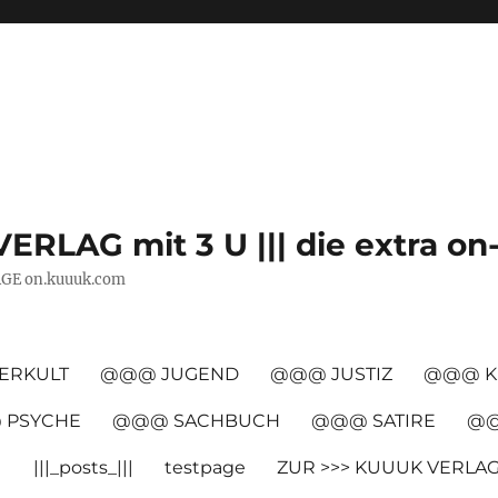
VERLAG mit 3 U ||| die extra on
AGE on.kuuuk.com
ERKULT
@@@ JUGEND
@@@ JUSTIZ
@@@ K
PSYCHE
@@@ SACHBUCH
@@@ SATIRE
@@
|
|||_posts_|||
testpage
ZUR >>> KUUUK VERLA