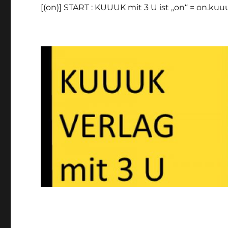
[(on)] START : KUUUK mit 3 U ist „on“ = on.ku