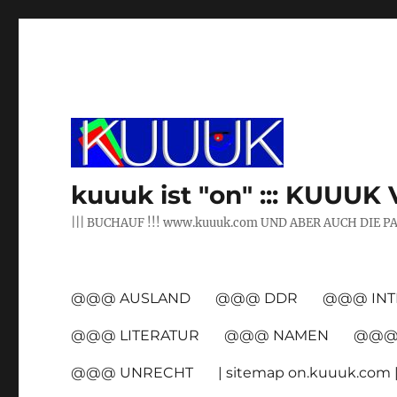
kuuuk ist "on" ::: KUUUK 
||| BUCHAUF !!! www.kuuuk.com UND ABER AUCH DIE P
@@@ AUSLAND
@@@ DDR
@@@ INT
@@@ LITERATUR
@@@ NAMEN
@@@ 
@@@ UNRECHT
| sitemap on.kuuuk.com 