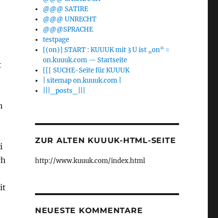
@@@ SATIRE
@@@ UNRECHT
@@@SPRACHE
testpage
[(on)] START : KUUUK mit 3 U ist „on“ =
on.kuuuk.com — Startseite
t
[[[ SUCHE-Seite für KUUUK
n
| sitemap on.kuuuk.com |
|||_posts_|||
h
ZUR ALTEN KUUUK-HTML-SEITE
i
ch
http://www.kuuuk.com/index.html
it
NEUESTE KOMMENTARE