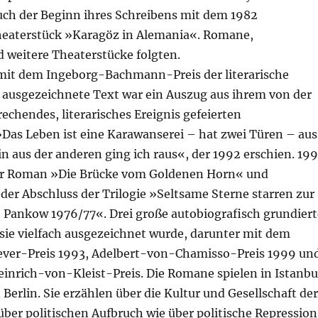
 auch der Beginn ihres Schreibens mit dem 1982
eaterstück »Karagöz in Alemania«. Romane,
 weitere Theaterstücke folgten.
 mit dem Ingeborg-Bachmann-Preis der literarische
 ausgezeichnete Text war ein Auszug aus ihrem von der
rechendes, literarisches Ereignis gefeierten
Das Leben ist eine Karawanserei – hat zwei Türen – aus
in aus der anderen ging ich raus«, der 1992 erschien. 19
ter Roman »Die Brücke vom Goldenen Horn« und
 der Abschluss der Trilogie »Seltsame Sterne starren zur
 Pankow 1976/77«. Drei große autobiografisch grundiert
sie vielfach ausgezeichnet wurde, darunter mit dem
ver-Preis 1993, Adelbert-von-Chamisso-Preis 1999 un
inrich-von-Kleist-Preis. Die Romane spielen in Istanbu
 Berlin. Sie erzählen über die Kultur und Gesellschaft der
 über politischen Aufbruch wie über politische Repression