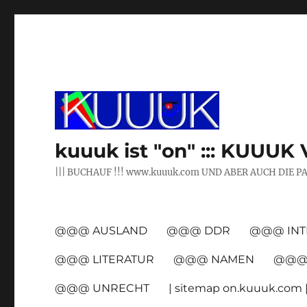
kuuuk ist "on" ::: KUUUK 
||| BUCHAUF !!! www.kuuuk.com UND ABER AUCH DIE P
@@@ AUSLAND
@@@ DDR
@@@ INT
@@@ LITERATUR
@@@ NAMEN
@@@ 
@@@ UNRECHT
| sitemap on.kuuuk.com 