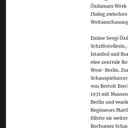
Özdamars Werk e
Dialog zwischen
Weltanschauunge
Emine Sevgi Özd
Schriftstellerin
Istanbul und Bur
eine zentrale R
West-Berlin. Zur
Schauspielunterr
von Bertolt Brec
1971 mit Massen
Berlin und wurd
Regisseurs Matt
führte sie weite
Bochumer Schaus