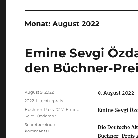
Monat:
August 2022
Emine Sevgi Özd
den Büchner-Prei
Veröffentlicht
August 9, 2022
9. August 2022
am
Kategorien
2022
,
Literaturpreis
Schlagwörter
Büchner-Preis 2022
,
Emine
Emine Sevgi Öz
Sevgi Özdamar
Schreibe einen
Die Deutsche Ak
zu
Kommentar
Büchner-Preis 2
Emine