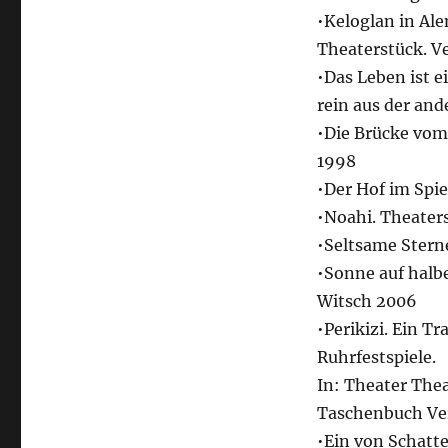
•Keloglan in Al
Theaterstück. V
•Das Leben ist e
rein aus der an
•Die Brücke vom
1998
•Der Hof im Spi
•Noahi. Theater
•Seltsame Stern
•Sonne auf halb
Witsch 2006
•Perikizi. Ein T
Ruhrfestspiele.
In: Theater Thea
Taschenbuch Ver
•Ein von Schat