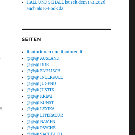
HALL UND SCHALL ist seit dem 15.1.2026
auch als E-Book da
SEITEN
#autorinnen und #autoren #
d
@@@ AUSLAND
@@@ DDR
@@@ ENGLISCH
@@@ INTERKULT
@@@ JUGEND
@@@ JUSTIZ
@@@ KRIMI
@@@ KUNST
en
@@@ LEXIKA
@@@ LITERATUR
@@@ NAMEN
@@@ PSYCHE
@@@ SACHBUCH