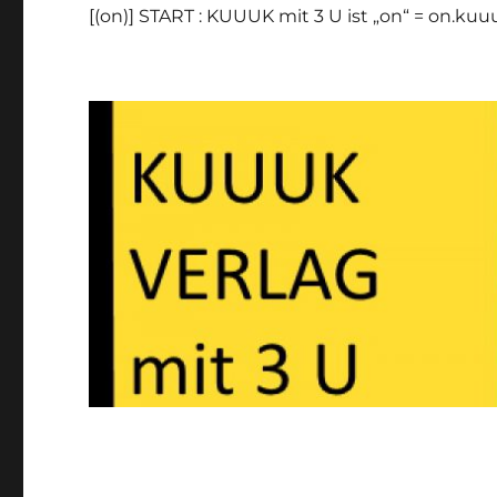
[(on)] START : KUUUK mit 3 U ist „on“ = on.ku