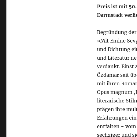
Sevgi
Preis ist mit 5
Özdamar
Darmstadt verli
–
sie
bekommt
Begründung der 
den
»Mit Emine Sevg
Büchner-
und Dichtung ei
Preis
2022
und Literatur n
verdankt. Einst 
Özdamar seit üb
mit ihren Roman
Opus magnum ‚E
literarische Sti
prägen ihre mul
Erfahrungen ein
entfalten − vom
sechziger und si