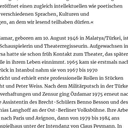
röffnet einen zugleich intellektuellen wie poetischen
 verschiedenen Sprachen, Kulturen und
n, an dem wir lesend teilhaben dürfen.«
amar, geboren am 10. August 1946 in Malatya/Türkei, is
, Schauspielerin und Theaterregisseurin. Aufgewachsen i
sa hatte sie schon früh Kontakt zum Theater, das später
olle in ihrem Leben einnimmt. 1965 kam sie erstmals nac
ück in Istanbul nahm sie von 1967 bis 1970
icht und erhielt erste professionelle Rollen in Stücken
ht und Peter Weiss. Nach dem Militärputsch in der Türke
verhaftungen und Zensur ging Özdamar 1975 erneut na
e Assistentin des Brecht-Schülers Benno Besson und des
hias Langhoff an der Ost-Berliner Volksbühne. Ihre Arbe
r nach Paris und Avignon, dann von 1979 bis 1984 ans
pielhaus unter der Intendanz von Claus Peymann. In