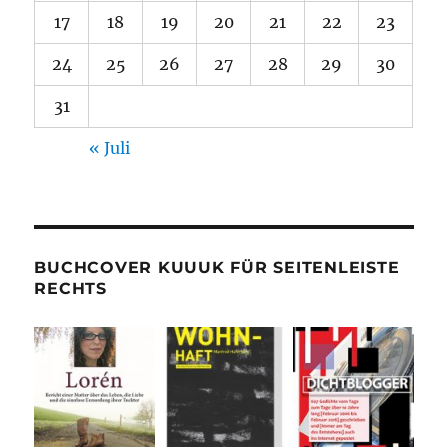
17
18
19
20
21
22
23
24
25
26
27
28
29
30
31
« Juli
BUCHCOVER KUUUK FÜR SEITENLEISTE
RECHTS