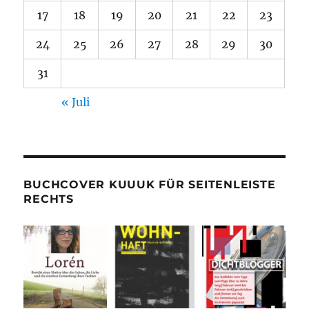
17
18
19
20
21
22
23
24
25
26
27
28
29
30
31
« Juli
BUCHCOVER KUUUK FÜR SEITENLEISTE
RECHTS