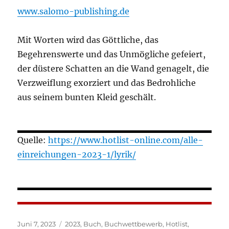
www.salomo-publishing.de
Mit Worten wird das Göttliche, das
Begehrenswerte und das Unmögliche gefeiert,
der düstere Schatten an die Wand genagelt, die
Verzweiflung exorziert und das Bedrohliche
aus seinem bunten Kleid geschält.
Quelle:
https://www.hotlist-online.com/alle-
einreichungen-2023-1/lyrik/
Veröffentlicht
Kategorien
Juni 7, 2023
2023
,
Buch
,
Buchwettbewerb
,
Hotlist
,