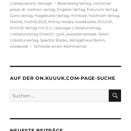
am
Schlagwörter
Literaturpreis
,
Verlage
Berenberg Verlag
,
container
press
,
dr. ziethen verlag
,
Engeler Verlag
,
Futurum Verlag
,
Gans Verlag
,
Hagebutte Verlag
,
Hirnkost
,
hochroth Verlag
,
Hotlist
,
Hotlist 2023
,
Killroy media
,
kookbooks
,
KUUUK
,
KUUUK Verlag mit 3 U
,
Leipziger Literaturverlag
,
Literaturverlag Droschl
,
Lyrik
,
parasitenpresse
,
Salon
Literaturverlag
,
Spector Books
,
Verlagshaus Berlin
,
zu
zwiebook
Schreibe einen Kommentar
Ja,
ja,
ja:
HOTLIST
2023,
AUF DER ON.KUUUK.COM-PAGE-SUCHE
du
bist
SU
Suchen
da,
nach:
du
bist
freigeschaltet.
NEUESTE BEITRÄGE