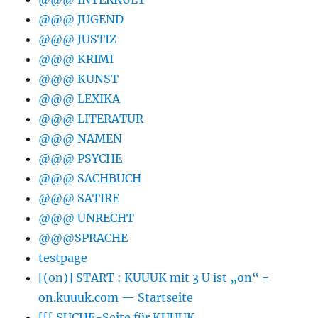
@@@ JUGEND
@@@ JUSTIZ
@@@ KRIMI
@@@ KUNST
@@@ LEXIKA
@@@ LITERATUR
@@@ NAMEN
@@@ PSYCHE
@@@ SACHBUCH
@@@ SATIRE
@@@ UNRECHT
@@@SPRACHE
testpage
[(on)] START : KUUUK mit 3 U ist „on“ =
on.kuuuk.com — Startseite
[[[ SUCHE-Seite für KUUUK