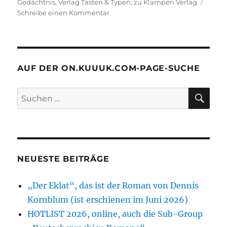
Gedächtnis
,
Verlag Tasten & Typen
,
zu Klampen Verlag
zu
Schreibe einen Kommentar
HOTLIST
–
die
Einreichungen
2025
AUF DER ON.KUUUK.COM-PAGE-SUCHE
sind
online
SU
Suchen
nach:
NEUESTE BEITRÄGE
„Der Eklat“, das ist der Roman von Dennis
Kornblum (ist erschienen im Juni 2026)
HOTLIST 2026, online, auch die Sub-Group