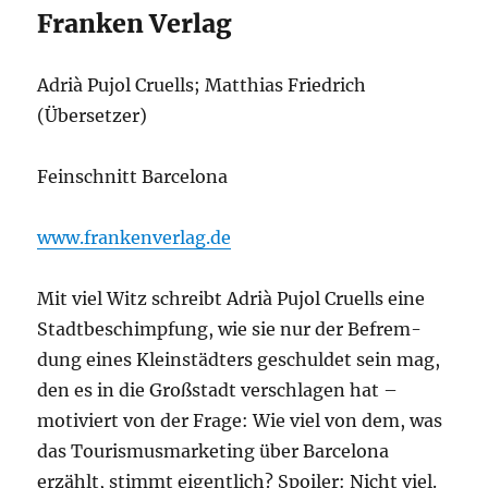
Franken Verlag
Adrià Pujol Cruells; Matthias Friedrich
(Übersetzer)
Feinschnitt Barcelona
www.frankenverlag.de
Mit viel Witz schreibt Adrià Pujol Cruells eine
Stadt­be­schimp­fung, wie sie nur der Befrem­
dung eines Klein­städ­ters geschul­det sein mag,
den es in die Groß­stadt ver­schla­gen hat –
moti­viert von der Fra­ge: Wie viel von dem, was
das Tou­ris­mus­mar­ke­ting über Bar­ce­lo­na
erzählt, stimmt eigent­lich? Spoi­ler: Nicht viel.