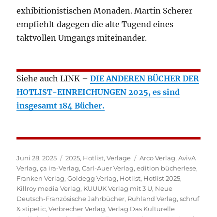
exhibitionistischen Monaden. Martin Scherer
empfiehlt dagegen die alte Tugend eines
taktvollen Umgangs miteinander.
Siehe auch LINK –
DIE ANDEREN BÜCHER DER
HOTLIST-EINREICHUNGEN 2025, es sind
insgesamt 184 Bücher.
Veröffentlicht
Kategorien
Schlagwörter
Juni 28, 2025
2025
,
Hotlist
,
Verlage
Arco Verlag
,
AvivA
am
Verlag
,
ça ira-Verlag
,
Carl-Auer Verlag
,
edition bücherlese
,
Franken Verlag
,
Goldegg Verlag
,
Hotlist
,
Hotlist 2025
,
Killroy media Verlag
,
KUUUK Verlag mit 3 U
,
Neue
Deutsch-Französische Jahrbücher
,
Ruhland Verlag
,
schruf
& stipetic
,
Verbrecher Verlag
,
Verlag Das Kulturelle