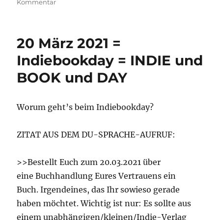
zu
Kommentar
HOTLIST
–
die
20 März 2021 =
Einreichungen
2024
Indiebookday = INDIE und
online
BOOK und DAY
Worum geht’s beim Indiebookday?
ZITAT AUS DEM DU-SPRACHE-AUFRUF:
>>Bestellt Euch zum 20.03.2021 über
eine Buchhandlung Eures Vertrauens ein
Buch. Irgendeines, das Ihr sowieso gerade
haben möchtet. Wichtig ist nur: Es sollte aus
einem unabhängigen/kleinen/Indie-Verlag