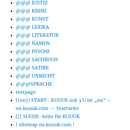
@@@ JUSTIZ
@@@ KRIMI
@@@ KUNST
@@@ LEXIKA
@@@ LITERATUR
@@@ NAMEN
@@@ PSYCHE
@@@ SACHBUCH
@@@ SATIRE
@@@ UNRECHT
@@@SPRACHE
testpage
[(on)] START : KUUUK mit 3 U ist „on“ =
on.kuuuk.com — Startseite
[[[ SUCHE-Seite für KUUUK
| sitemap on.kuuuk.com |