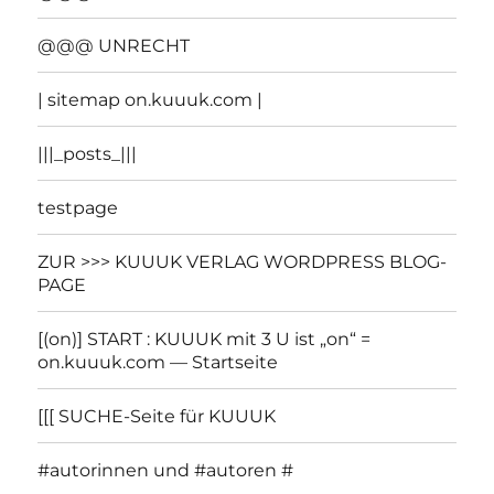
@@@ UNRECHT
| sitemap on.kuuuk.com |
|||_posts_|||
testpage
ZUR >>> KUUUK VERLAG WORDPRESS BLOG-
PAGE
[(on)] START : KUUUK mit 3 U ist „on“ =
on.kuuuk.com — Startseite
[[[ SUCHE-Seite für KUUUK
#autorinnen und #autoren #