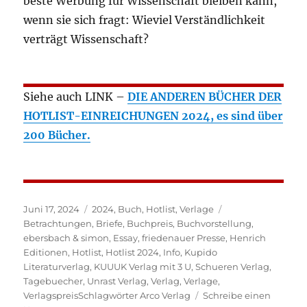
beste Werbung für Wissenschaft bleiben kann,
wenn sie sich fragt: Wieviel Verständlichkeit
verträgt Wissenschaft?
Siehe auch LINK –
DIE ANDEREN BÜCHER DER
HOTLIST-EINREICHUNGEN 2024, es sind über
200 Bücher.
Veröffentlicht
Kategorien
Schlagwörter
Juni 17, 2024
2024
,
Buch
,
Hotlist
,
Verlage
am
Betrachtungen
,
Briefe
,
Buchpreis
,
Buchvorstellung
,
ebersbach & simon
,
Essay
,
friedenauer Presse
,
Henrich
Editionen
,
Hotlist
,
Hotlist 2024
,
Info
,
Kupido
Literaturverlag
,
KUUUK Verlag mit 3 U
,
Schueren Verlag
,
Tagebuecher
,
Unrast Verlag
,
Verlag
,
Verlage
,
VerlagspreisSchlagwörter Arco Verlag
Schreibe einen