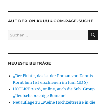
März
2021
=
Indiebookday
AUF DER ON.KUUUK.COM-PAGE-SUCHE
=
INDIE
SU
Suchen
und
nach:
BOOK
und
DAY
NEUESTE BEITRÄGE
„Der Eklat“, das ist der Roman von Dennis
Kornblum (ist erschienen im Juni 2026)
HOTLIST 2026, online, auch die Sub-Group
„Deutschsprachige Romane“
Neuauflage zu „Meine Hochzeitsreise in die