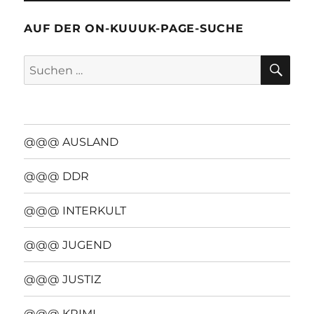
AUF DER ON-KUUUK-PAGE-SUCHE
SU
Suchen
nach:
@@@ AUSLAND
@@@ DDR
@@@ INTERKULT
@@@ JUGEND
@@@ JUSTIZ
@@@ KRIMI