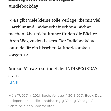
#indiebookday
>>Es gibt viele kleine tolle Verlage, die mit viel
Herzblut und Leidenschaft schöne Bücher
machen. Aber nicht immer finden die Bücher
ihren Weg zu den Lesern. Der Indiebookday
kann da für ein bisschen Aufmerksamkeit
sorgen.<<
Am 20. März 2021
findet der INDIEBOOKDAY
statt.
LINK
Veröffentlicht
Kategorien
Schlagwörter
März 17, 2021
2021
,
Buch
,
Verlage
20-3-2021
,
Book
,
Day
,
am
independent
,
Indie
,
unabhaengig
,
Verlag
,
Verlage
zu
Schreibe einen Kommentar
20