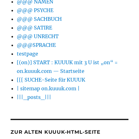
@@@ NAMEN
@@@ PSYCHE
@@@ SACHBUCH
@@@ SATIRE
@@@ UNRECHT
@@@SPRACHE
testpage
[(on)] START : KUUUK mit 3 U ist „on“ =
on.kuuuk.com — Startseite
[[[ SUCHE-Seite für KUUUK
| sitemap on.kuuuk.com |
|||_posts_|||
ZUR ALTEN KUUUK-HTML-SEITE