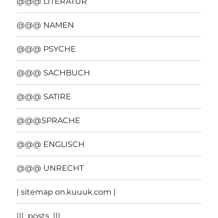
@@@ LITERATUR
@@@ NAMEN
@@@ PSYCHE
@@@ SACHBUCH
@@@ SATIRE
@@@SPRACHE
@@@ ENGLISCH
@@@ UNRECHT
| sitemap on.kuuuk.com |
|||_posts_|||