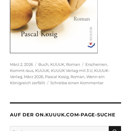
Veröffentlicht
Kategorien
Schlagwörter
März 2, 2026
Buch
,
KUUUK
,
Roman
Erscheinen
,
am
Kommt raus
,
KUUUK
,
KUUUK Verlag mit 3 U
,
KUUUK-
Verlag
,
März 2026
,
Pascal Kosig
,
Roman
,
Wenn ein
zu
Königreich zerfällt
Schreibe einen Kommentar
Der
Pascal-
Kosig-
Roman
kommt
AUF DER ON.KUUUK.COM-PAGE-SUCHE
Anfang
März
SU
Suchen