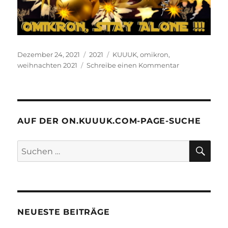
Veröffentlicht
Kategorien
Schlagwörter
Dezember 24, 2021
2021
KUUUK
,
omikron
,
am
zu
weihnachten 2021
Schreibe einen Kommentar
KUUUK
grüßt
zu
Weihnachten
2021
AUF DER ON.KUUUK.COM-PAGE-SUCHE
SU
Suchen
nach:
NEUESTE BEITRÄGE