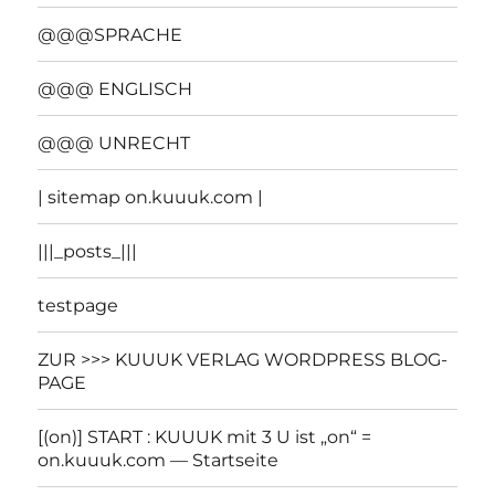
@@@SPRACHE
@@@ ENGLISCH
@@@ UNRECHT
| sitemap on.kuuuk.com |
|||_posts_|||
testpage
ZUR >>> KUUUK VERLAG WORDPRESS BLOG-
PAGE
[(on)] START : KUUUK mit 3 U ist „on“ =
on.kuuuk.com — Startseite