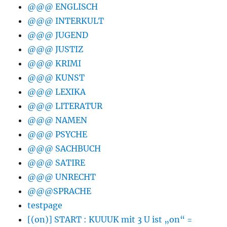
@@@ ENGLISCH
@@@ INTERKULT
@@@ JUGEND
@@@ JUSTIZ
@@@ KRIMI
@@@ KUNST
@@@ LEXIKA
@@@ LITERATUR
@@@ NAMEN
@@@ PSYCHE
@@@ SACHBUCH
@@@ SATIRE
@@@ UNRECHT
@@@SPRACHE
testpage
[(on)] START : KUUUK mit 3 U ist „on“ =