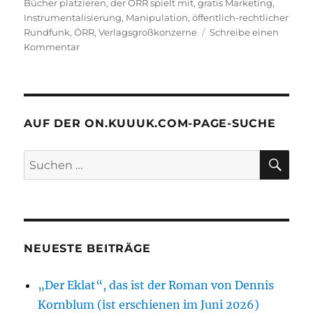
am
Bücher platzieren
,
der ÖRR spielt mit
,
gratis Marketing
,
Instrumentalisierung
,
Manipulation
,
öffentlich-rechtlicher
Rundfunk
,
ÖRR
,
Verlagsgroßkonzerne
Schreibe einen
zu
Kommentar
Scharfe
Kritik
an
dem
Verhältnis
AUF DER ON.KUUUK.COM-PAGE-SUCHE
von
Großverlagskonzernen
SU
Suchen
zu
nach:
dem
öffentlich-
rechtlichen
Rundfunk,
hier
NEUESTE BEITRÄGE
bezogen
aufs
„Platzieren“
„Der Eklat“, das ist der Roman von Dennis
von
Kornblum (ist erschienen im Juni 2026)
deren