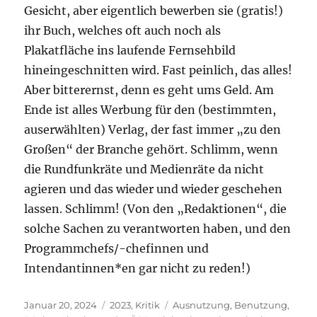
Gesicht, aber eigentlich bewerben sie (gratis!)
ihr Buch, welches oft auch noch als
Plakatfläche ins laufende Fernsehbild
hineingeschnitten wird. Fast peinlich, das alles!
Aber bitterernst, denn es geht ums Geld. Am
Ende ist alles Werbung für den (bestimmten,
auserwählten) Verlag, der fast immer „zu den
Großen“ der Branche gehört. Schlimm, wenn
die Rundfunkräte und Medienräte da nicht
agieren und das wieder und wieder geschehen
lassen. Schlimm! (Von den „Redaktionen“, die
solche Sachen zu verantworten haben, und den
Programmchefs/-chefinnen und
Intendantinnen*en gar nicht zu reden!)
Veröffentlicht
Kategorien
Schlagwörter
Januar 20, 2024
2023
,
Kritik
Ausnutzung
,
Benutzung
,