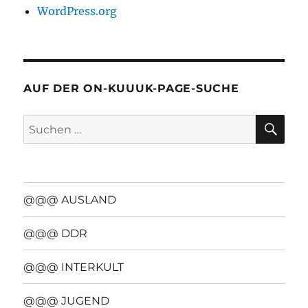
WordPress.org
AUF DER ON-KUUUK-PAGE-SUCHE
SU
Suchen
nach:
@@@ AUSLAND
@@@ DDR
@@@ INTERKULT
@@@ JUGEND