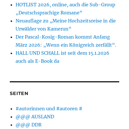
HOTLIST 2026, online, auch die Sub-Group
Büchern
im
„Deutschsprachige Romane“
Programm.
Neuauflage zu „Meine Hochzeitsreise in die
ÖRR
Urwälder von Kamerun“
macht
scheinbar
Der Pascal-Kosig-Roman kommt Anfang
alles
März 2026: „Wenn ein Königreich zerfällt“.
mit.
HALL UND SCHALL ist seit dem 15.1.2026
auch als E-Book da
SEITEN
#autorinnen und #autoren #
@@@ AUSLAND
@@@ DDR