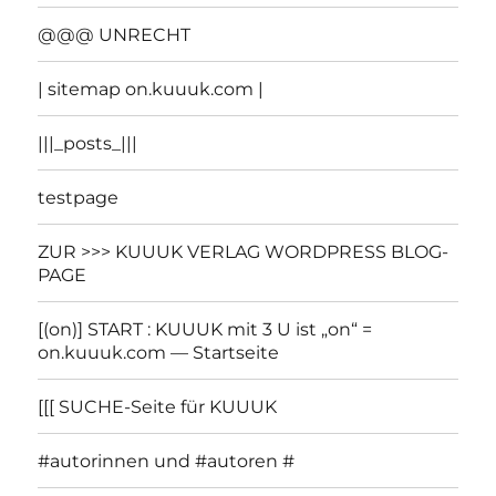
@@@ UNRECHT
| sitemap on.kuuuk.com |
|||_posts_|||
testpage
ZUR >>> KUUUK VERLAG WORDPRESS BLOG-
PAGE
[(on)] START : KUUUK mit 3 U ist „on“ =
on.kuuuk.com — Startseite
[[[ SUCHE-Seite für KUUUK
#autorinnen und #autoren #