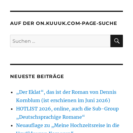
der
Trainer
spricht
…
AUF DER ON.KUUUK.COM-PAGE-SUCHE
–
die
SU
Suchen
Satire
nach:
zur
Fußballsprac
und
Blendung
der
NEUESTE BEITRÄGE
Medienmens
„Der Eklat“, das ist der Roman von Dennis
Kornblum (ist erschienen im Juni 2026)
HOTLIST 2026, online, auch die Sub-Group
„Deutschsprachige Romane“
Neuauflage zu „Meine Hochzeitsreise in die