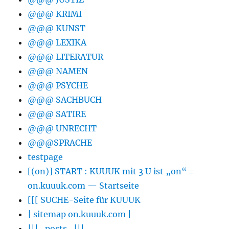
@@@ KRIMI
@@@ KUNST
@@@ LEXIKA
@@@ LITERATUR
@@@ NAMEN
@@@ PSYCHE
@@@ SACHBUCH
@@@ SATIRE
@@@ UNRECHT
@@@SPRACHE
testpage
[(on)] START : KUUUK mit 3 U ist „on“ =
on.kuuuk.com — Startseite
[[[ SUCHE-Seite für KUUUK
| sitemap on.kuuuk.com |
|||_posts_|||