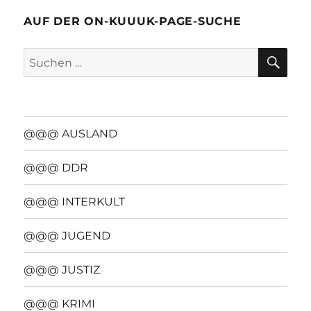
AUF DER ON-KUUUK-PAGE-SUCHE
SU
Suchen
nach:
@@@ AUSLAND
@@@ DDR
@@@ INTERKULT
@@@ JUGEND
@@@ JUSTIZ
@@@ KRIMI