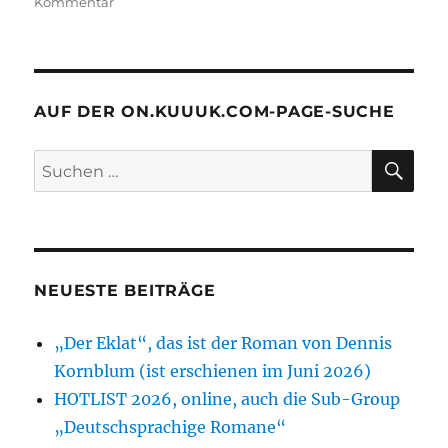
zu
Kommentar
Wolfgang
Müller
von
Königswinter
erscheint
AUF DER ON.KUUUK.COM-PAGE-SUCHE
neu:
JUNGE
SU
Suchen
LIEDER
nach:
1841
in
2022
NEUESTE BEITRÄGE
„Der Eklat“, das ist der Roman von Dennis
Kornblum (ist erschienen im Juni 2026)
HOTLIST 2026, online, auch die Sub-Group
„Deutschsprachige Romane“