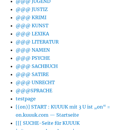
@@@ JUGEND
@@@ JUSTIZ
@@@ KRIMI
@@@ KUNST
@@@ LEXIKA
@@@ LITERATUR
@@@ NAMEN
@@@ PSYCHE
@@@ SACHBUCH
@@@ SATIRE
@@@ UNRECHT
@@@SPRACHE
testpage
[(on)] START : KUUUK mit 3 U ist „on“ =
on.kuuuk.com — Startseite
[[[ SUCHE-Seite für KUUUK