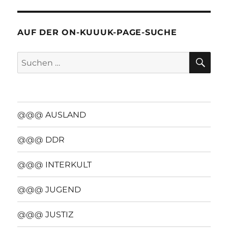
AUF DER ON-KUUUK-PAGE-SUCHE
SU
Suchen
nach:
@@@ AUSLAND
@@@ DDR
@@@ INTERKULT
@@@ JUGEND
@@@ JUSTIZ