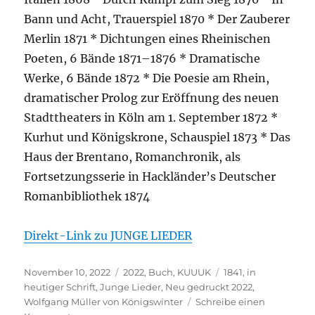
Bann und Acht, Trauerspiel 1870 * Der Zauberer
Merlin 1871 * Dichtungen eines Rheinischen
Poeten, 6 Bände 1871–1876 * Dramatische
Werke, 6 Bände 1872 * Die Poesie am Rhein,
dramatischer Prolog zur Eröffnung des neuen
Stadttheaters in Köln am 1. September 1872 *
Kurhut und Königskrone, Schauspiel 1873 * Das
Haus der Brentano, Romanchronik, als
Fortsetzungsserie in Hackländer’s Deutscher
Romanbibliothek 1874
Direkt-Link zu JUNGE LIEDER
Veröffentlicht
Kategorien
Schlagwörter
November 10, 2022
2022
,
Buch
,
KUUUK
1841
,
in
am
heutiger Schrift
,
Junge Lieder
,
Neu gedruckt 2022
,
Wolfgang Müller von Königswinter
Schreibe einen