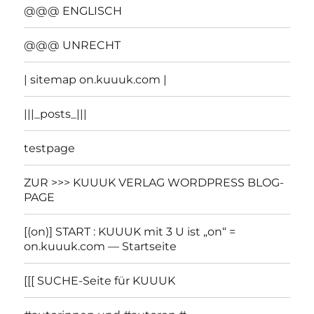
@@@ ENGLISCH
@@@ UNRECHT
| sitemap on.kuuuk.com |
|||_posts_|||
testpage
ZUR >>> KUUUK VERLAG WORDPRESS BLOG-
PAGE
[(on)] START : KUUUK mit 3 U ist „on“ =
on.kuuuk.com — Startseite
[[[ SUCHE-Seite für KUUUK