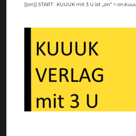
[(on)] START : KUUUK mit 3 U ist „on“ = on.ku