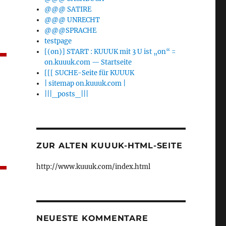
@@@ SATIRE
@@@ UNRECHT
@@@SPRACHE
testpage
[(on)] START : KUUUK mit 3 U ist „on“ =
on.kuuuk.com — Startseite
[[[ SUCHE-Seite für KUUUK
| sitemap on.kuuuk.com |
|||_posts_|||
ZUR ALTEN KUUUK-HTML-SEITE
http://www.kuuuk.com/index.html
NEUESTE KOMMENTARE