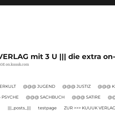
VERLAG mit 3 U ||| die extra on
AGE on.kuuuk.com
ERKULT
@@@ JUGEND
@@@ JUSTIZ
@@@ K
PSYCHE
@@@ SACHBUCH
@@@ SATIRE
@@
|
|||_posts_|||
testpage
ZUR >>> KUUUK VERLA