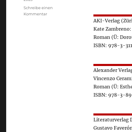
Schreibe einen
zu
Kommentar
Noch
AKI-Verlag (Zür
10
Kate Zambreno: 
Titel
Roman (Ü: Doro
im
Rennen
ISBN: 978-3-31
|
HOTLIST-
Finale
2025
Alexander Verlag
|
Vincenzo Cerami
Gewinner
Roman (Ü: Esth
werden
verkündet:
ISBN: 978-3-8
BUCHMESSE
Frankfurt
Literaturverlag 
Gustavo Faverón