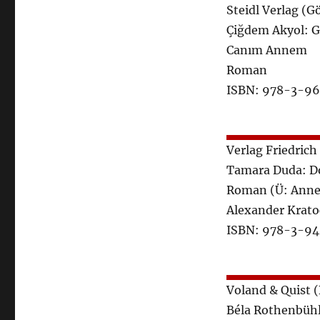
Steidl Verlag (G
Çiğdem Akyol: G
Canım Annem
Roman
ISBN: 978-3-9
Verlag Friedric
Tamara Duda: D
Roman (Ü: Anneg
Alexander Krato
ISBN: 978-3-9
Voland & Quist (
Béla Rothenbühl