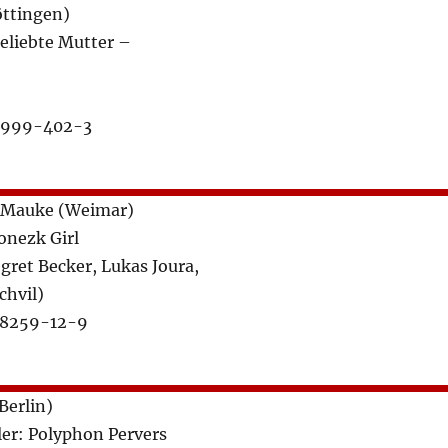
öttingen)
eliebte Mutter –
6999-402-3
h Mauke (Weimar)
onezk Girl
ret Becker, Lukas Joura,
chvil)
48259-12-9
Berlin)
er: Polyphon Pervers