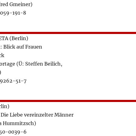
red Gmeiner)
9059-191-8
ETA (Berlin)
: Blick auf Frauen
ck
ortage (Ü: Steffen Beilich,
)
49262-51-7
lin)
 Die Liebe vereinzelter Männer
a Hummitzsch)
550-0039-6