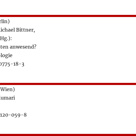
rlin)
ichael Bittner,
Hg.):
sten anwesend?
logie
0775-18-3
(Wien)
Kumari
9120-059-8