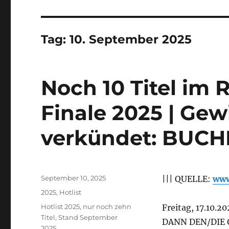
Tag:
10. September 2025
Noch 10 Titel im 
Finale 2025 | Ge
verkündet: BUCH
Veröffentlicht
September 10, 2025
||| QUELLE:
www
am
Kategorien
2025
,
Hotlist
Schlagwörter
Hotlist 2025
,
nur noch zehn
Freitag, 17.10.2
Titel
,
Stand September
DANN DEN/DIE
2025