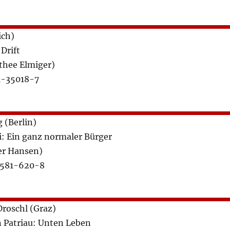
ich)
Drift
thee Elmiger)
1-35018-7
 (Berlin)
: Ein ganz normaler Bürger
er Hansen)
9581-620-8
Droschl (Graz)
 Patriau: Unten Leben