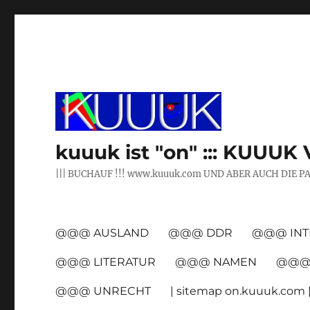
kuuuk ist "on" ::: KUUUK 
||| BUCHAUF !!! www.kuuuk.com UND ABER AUCH DIE P
@@@ AUSLAND
@@@ DDR
@@@ INT
@@@ LITERATUR
@@@ NAMEN
@@@ 
@@@ UNRECHT
| sitemap on.kuuuk.com 